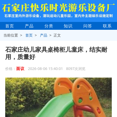
首页
产品
分类
知识
问答
联系
当前位置 >
首页
>
产品
> 正文
石家庄幼儿家具桌椅柜儿童床，结实耐
用，质量好
面议
价格：
2026-08-06 15:40:01 8097次浏览